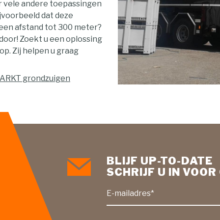
r vele andere toepassingen
ijvoorbeeld dat deze
 een afstand tot 300 meter?
door! Zoekt u een oplossing
p. Zij helpen u graag
MARKT grondzuigen
BLIJF UP-TO-DATE
SCHRIJF U IN VOO
E-mailadres*