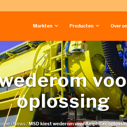
Markten
Producten
Over o
 wederom voo
oplossing
Home
/
News
/
MSD kiest wederom voor Amphitec oplossi