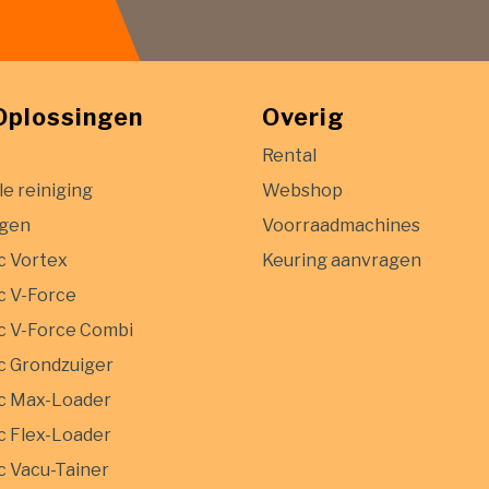
Oplossingen
Overig
Rental
le reiniging
Webshop
igen
Voorraadmachines
c Vortex
Keuring aanvragen
 V-Force
 V-Force Combi
 Grondzuiger
c Max-Loader
 Flex-Loader
 Vacu-Tainer