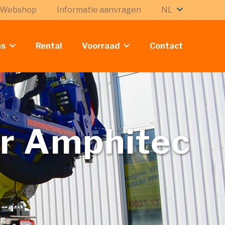
Webshop
Informatie aanvragen
NL
ns
Rental
Voorraad
Contact
r Amphitec
ng