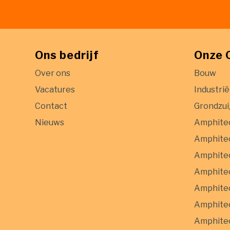
Ons bedrijf
Onze 
Over ons
Bouw
Vacatures
Industrië
Contact
Grondzu
Nieuws
Amphite
Amphitec
Amphitec
Amphitec
Amphite
Amphitec
Amphitec