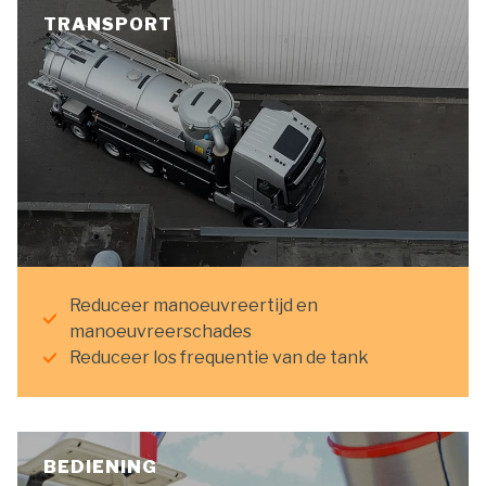
TRANSPORT
Reduceer manoeuvreertijd en
manoeuvreerschades
Reduceer los frequentie van de tank
BEDIENING