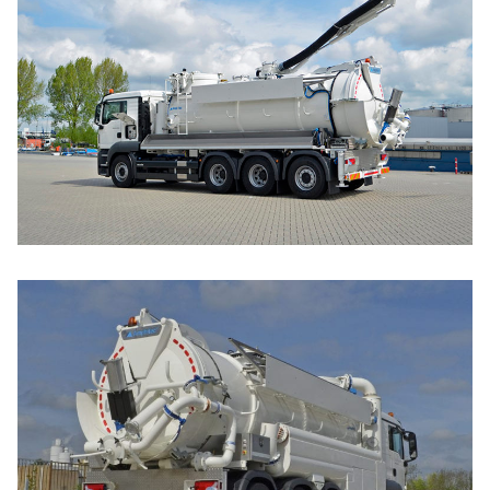
laadvermogen en
voertuigwendbaarheid. De
inhoud van de producttank varieert met 12m³,
15m³ of 19m³