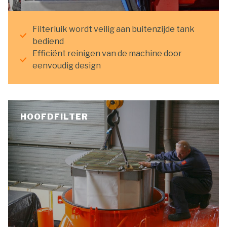
Filterluik wordt veilig aan buitenzijde tank
bediend
Efficiënt reinigen van de machine door
eenvoudig design
HOOFDFILTER