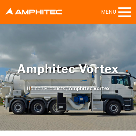
MENU
Amphitec Vortex
Home
/
Products
/
Amphitec Vortex