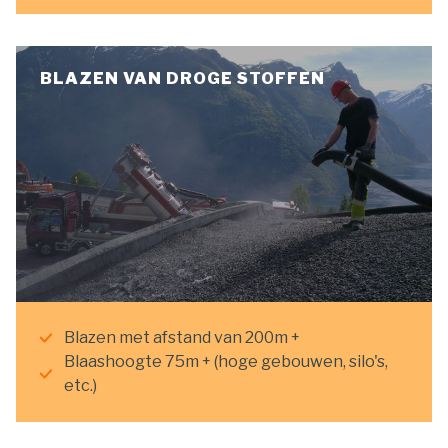
BLAZEN VAN DROGE STOFFEN
Blazen met afstand van 200m +
Blaashoogte 75m + (hoge gebouwen, silo's,
etc.)