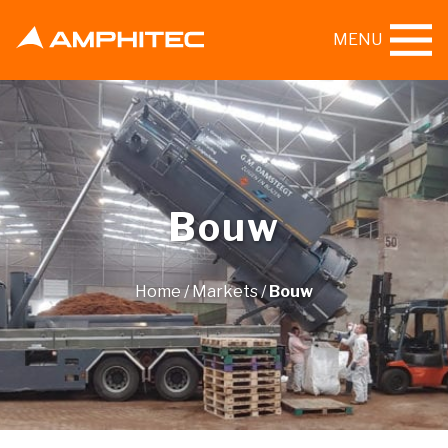
MENU
Bouw
Home
/
Markets
/
Bouw