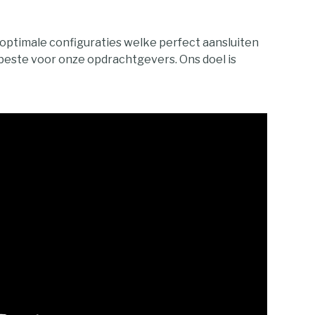
ptimale configuraties welke perfect aansluiten
beste voor onze opdrachtgevers. Ons doel is