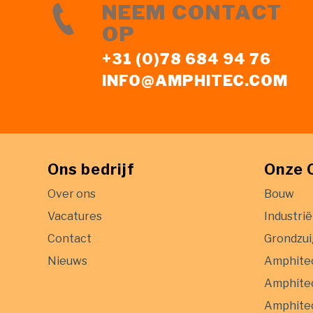
NEEM CONTACT
OP
+31 (0)78 684 94 76
INFO@AMPHITEC.COM
Ons bedrijf
Onze 
Over ons
Bouw
Vacatures
Industrië
Contact
Grondzu
Nieuws
Amphite
Amphitec
Amphitec