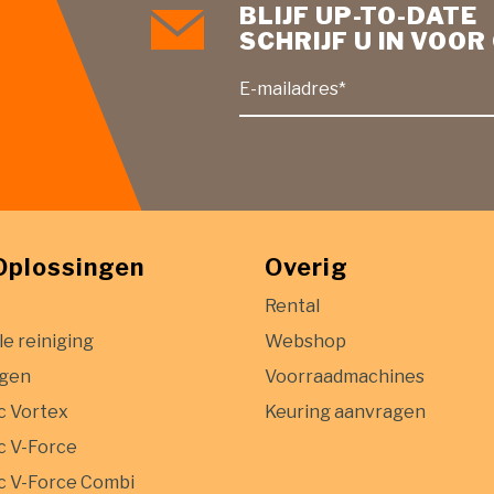
BLIJF UP-TO-DATE
SCHRIJF U IN VOO
E-mailadres*
Oplossingen
Overig
Rental
le reiniging
Webshop
igen
Voorraadmachines
c Vortex
Keuring aanvragen
 V-Force
 V-Force Combi