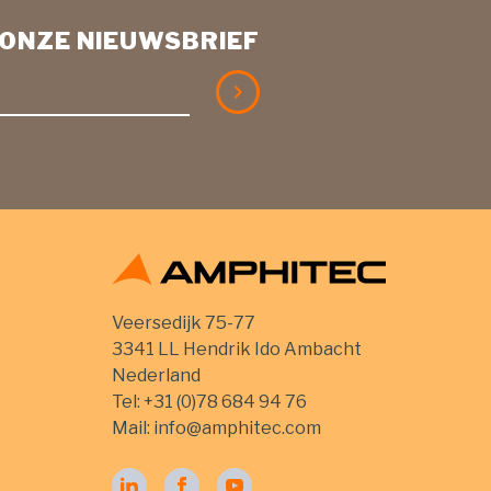
R ONZE NIEUWSBRIEF
Veersedijk 75-77
3341 LL Hendrik Ido Ambacht
Nederland
Tel:
+31 (0)78 684 94 76
Mail:
info@amphitec.com