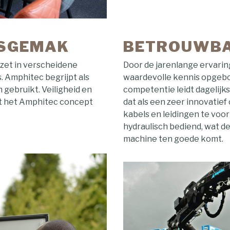
KSGEMAK
BETROUWBA
et in verscheidene
Door de jarenlange ervarin
 Amphitec begrijpt als
waardevolle kennis opgeb
 gebruikt. Veiligheid en
competentie leidt dagelijk
kt het Amphitec concept
dat als een zeer innovatie
kabels en leidingen te vo
hydraulisch bediend, wat d
machine ten goede komt.