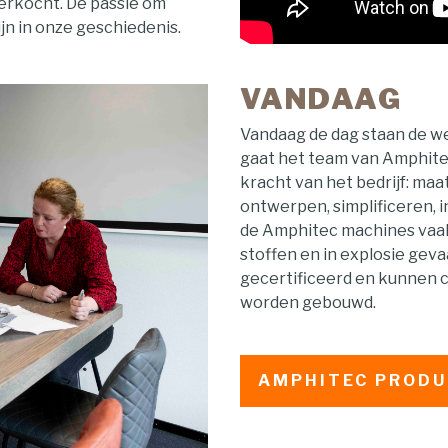
verkocht. De passie om
ijn in onze geschiedenis.
VANDAAG
Vandaag de dag staan de we
gaat het team van Amphitec 
kracht van het bedrijf: ma
ontwerpen, simplificeren,
de Amphitec machines vaak
stoffen en in explosie gev
gecertificeerd en kunnen c
worden gebouwd.
AMPHITEC PROD