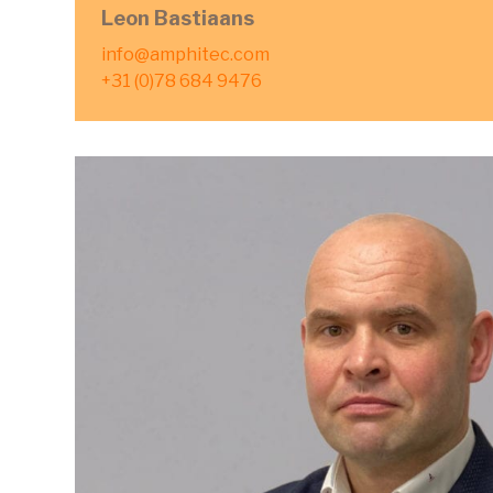
Leon Bastiaans
info@amphitec.com
+31 (0)78 684 9476