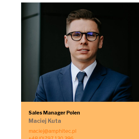
Sales Manager Polen
Maciej Kuta
maciej@amphitec.pl
+48 (0)797 130 386