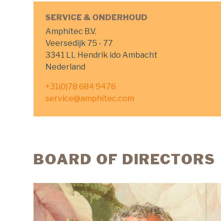
SERVICE & ONDERHOUD
Amphitec B.V.
Veersedijk 75 - 77
3341 LL Hendrik ido Ambacht
Nederland
+31(0)78 684 9476
service@amphitec.com
BOARD OF DIRECTORS