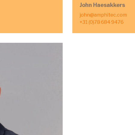
John Haesakkers
john@amphitec.com
+31 (0)78 684 9476