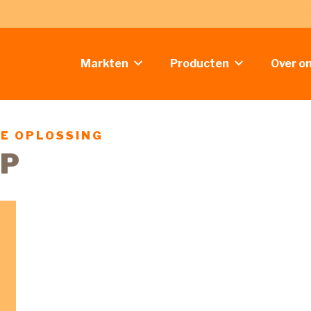
Markten
Producten
Over o
TE OPLOSSING
OP