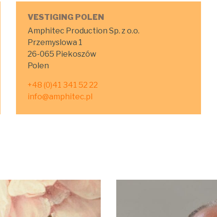
VESTIGING POLEN
Amphitec Production Sp. z o.o.
Przemyslowa 1
26-065 Piekoszów
Polen
+48 (0)41 341 52 22
info@amphitec.pl