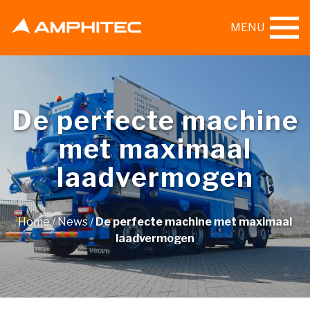
MENU
De perfecte machine
met maximaal
laadvermogen
Home
/
News
/
De perfecte machine met maximaal
laadvermogen