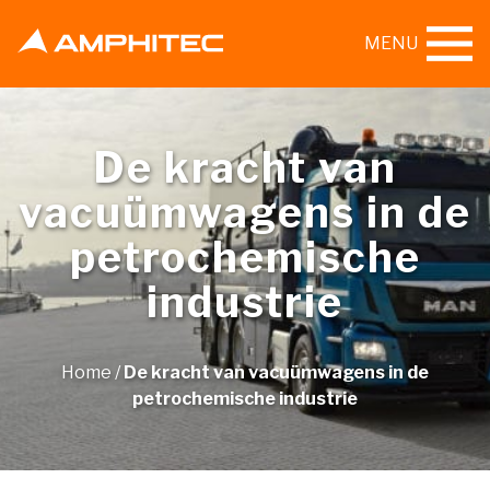
MENU
De kracht van
vacuümwagens in de
petrochemische
industrie
Home
/
De kracht van vacuümwagens in de
petrochemische industrie