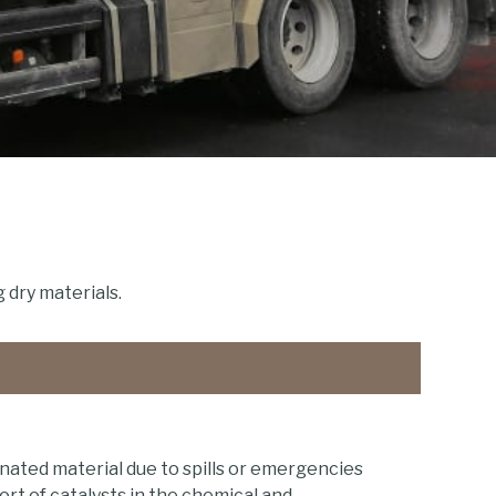
 dry materials.
ated material due to spills or emergencies
rt of catalysts in the chemical and