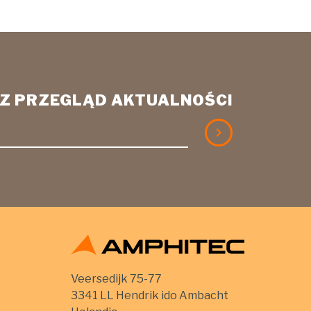
ASZ PRZEGLĄD AKTUALNOŚCI
Veersedijk 75-77
3341 LL Hendrik ido Ambacht