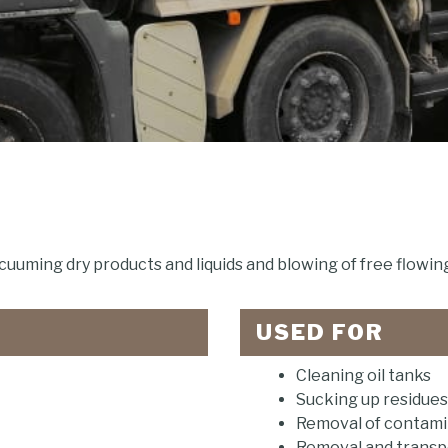
cuuming dry products and liquids and blowing of free flowing
USED FOR
Cleaning oil tanks
Sucking up residues
Removal of contamin
Removal and transpo