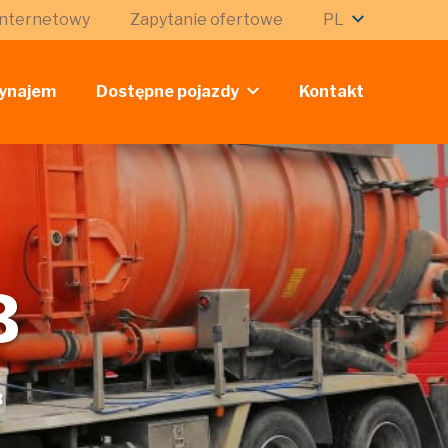
internetowy
Zapytanie ofertowe
PL
ynajem
Dostępne pojazdy
Kontakt
B
B