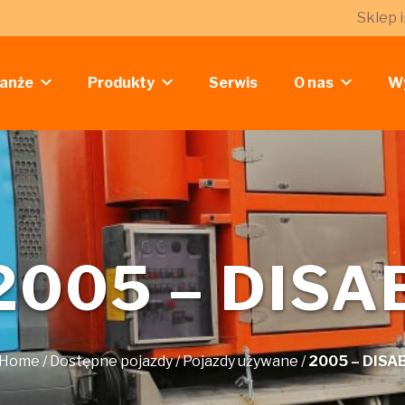
Sklep 
anże
Produkty
Serwis
O nas
W
2005 – DISA
Home
/
Dostępne pojazdy
/
Pojazdy używane
/
2005 – DISA