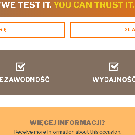
"WE TEST IT.
YOU CAN TRUST IT.
RĘ
DLA
IEZAWODNOŚĆ
WYDAJNOŚ
WIĘCEJ INFORMACJI?
Receive more information about this occasion.