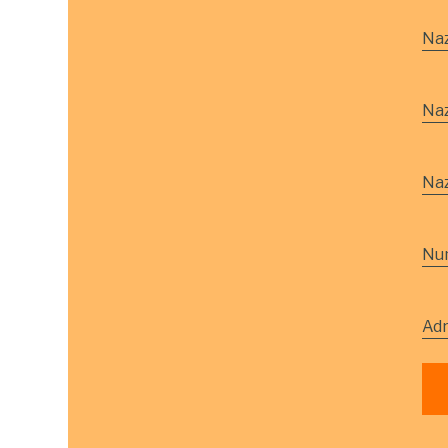
Na
Na
Naz
Nu
Adr