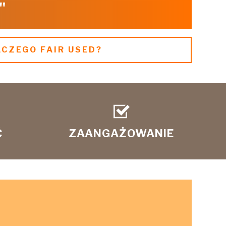
"
CZEGO FAIR USED?
Ć
ZAANGAŻOWANIE