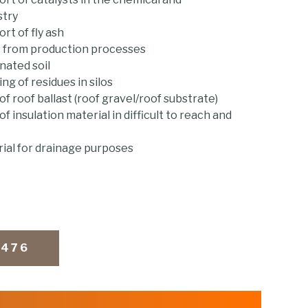
stry
rt of fly ash
s from production processes
nated soil
g of residues in silos
f roof ballast (roof gravel/roof substrate)
f insulation material in difficult to reach and
ial for drainage purposes
9476