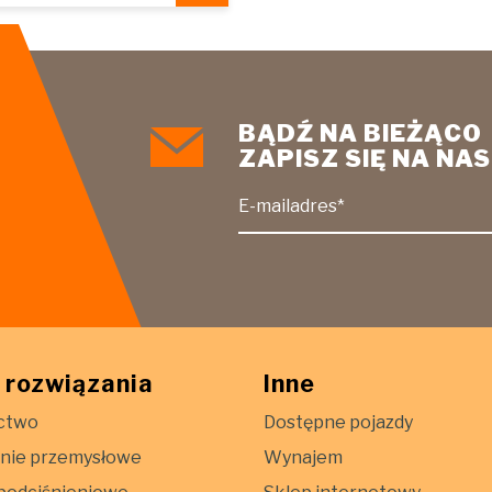
BĄDŹ NA BIEŻĄCO
ZAPISZ SIĘ NA N
E-mailadres*
 rozwiązania
Inne
ctwo
Dostępne pojazdy
nie przemysłowe
Wynajem