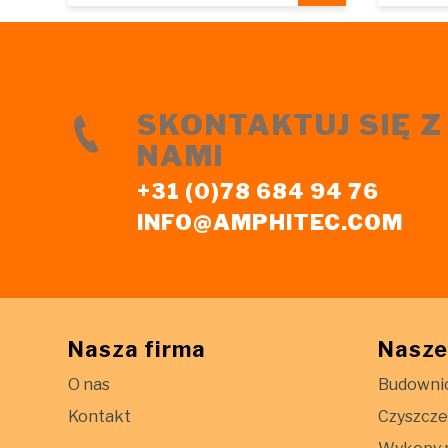
SKONTAKTUJ SIĘ Z
NAMI
+31 (0)78 684 94 76
INFO@AMPHITEC.COM
Nasza firma
Nasze
O nas
Budowni
Kontakt
Czyszcze