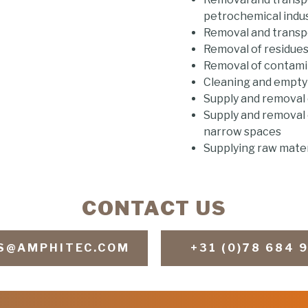
petrochemical indu
Removal and transpo
Removal of residue
Removal of contami
Cleaning and emptyin
Supply and removal o
Supply and removal o
narrow spaces
Supplying raw mater
CONTACT US
S@AMPHITEC.COM
+31 (0)78 684 