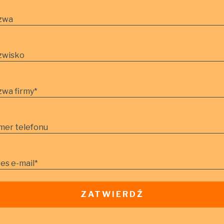
zwa
zwisko
wa firmy
*
mer telefonu
es e-mail
*