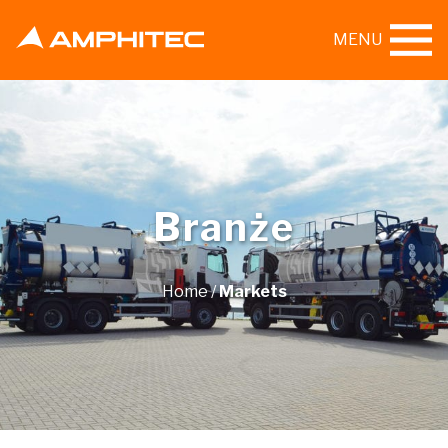
MENU
Branże
Home
/
Markets