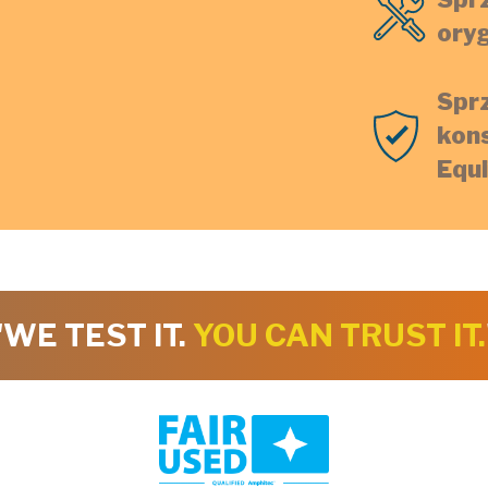
oryg
Spr
kon
Equ
"WE TEST IT.
YOU CAN TRUST IT.