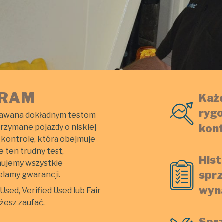
GRAM
Każ
rygo
ddawana dokładnym testom
kon
trzymane pojazdy o niskiej
 kontrolę, która obejmuje
 ten trudny test,
Hist
onujemy wszystkie
sprz
elamy gwarancji.
wyn
sed, Verified Used lub Fair
żesz zaufać.
Sprz