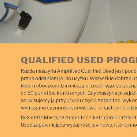
QUALIFIED USED PRO
Każda maszyna Amphitec Qualified Used jest po
przed oddaniem jej do użytku. Wszystkie dobrze u
ilości roboczogodzin muszą przejść rygorystyczną
do 50 punktów kontrolnych. Gdy maszyna przejdzie
serwisujemy ją przy użyciu części Amphitec, wyk
wymagane czynności serwisowe, a następnie udzi
Rezultat? Maszyna Amphitec z kategorii Certified U
Used zapewniająca wydajność jak nowa, której mo