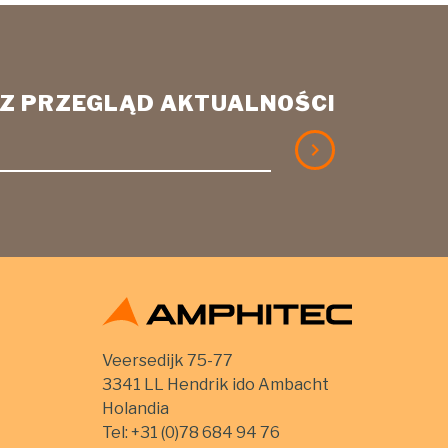
ASZ PRZEGLĄD AKTUALNOŚCI
Veersedijk 75-77
3341 LL Hendrik ido Ambacht
Holandia
Tel:
+31 (0)78 684 94 76