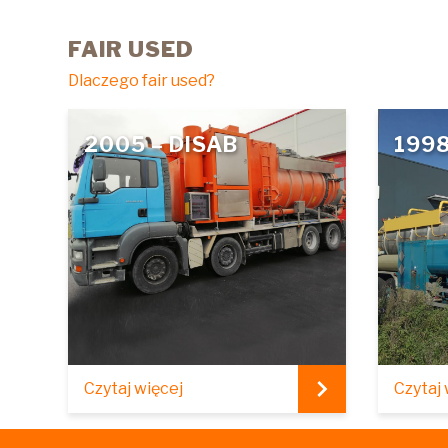
FAIR USED
Dlaczego fair used?
2005 – DISAB
1998
Czytaj więcej
Czytaj 