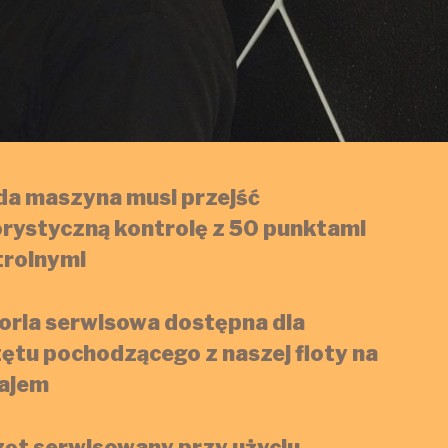
da maszyna musi przejść
rystyczną kontrolę z 50 punktami
trolnymi
oria serwisowa dostępna dla
ętu pochodzącego z naszej floty na
ajem
ęt serwisowany przy użyciu