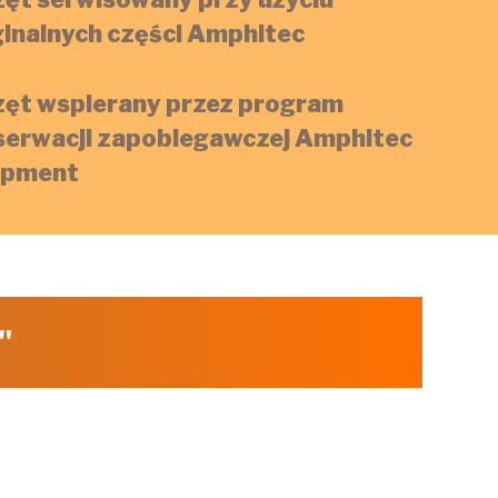
inalnych części Amphitec
zęt wspierany przez program
serwacji zapobiegawczej Amphitec
ipment
"