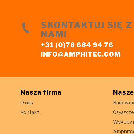
SKONTAKTUJ SIĘ Z
NAMI
+31 (0)78 684 94 76
INFO@AMPHITEC.COM
Nasza firma
Nasze
O nas
Budowni
Kontakt
Czyszcze
Wykopy 
Amphite