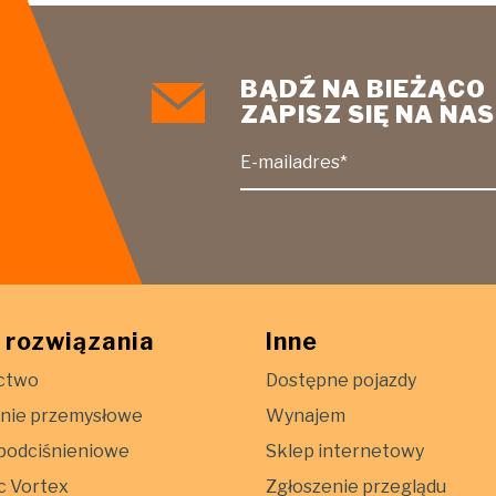
BĄDŹ NA BIEŻĄCO
ZAPISZ SIĘ NA N
E-mailadres*
 rozwiązania
Inne
ctwo
Dostępne pojazdy
nie przemysłowe
Wynajem
podciśnieniowe
Sklep internetowy
c Vortex
Zgłoszenie przeglądu