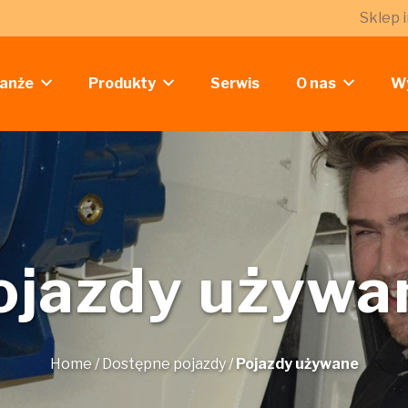
Sklep 
anże
Produkty
Serwis
O nas
W
ojazdy używa
Home
/
Dostępne pojazdy
/
Pojazdy używane