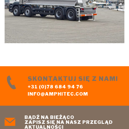
SKONTAKTUJ SIĘ Z NAMI
+31 (0)78 684 94 76
INFO@AMPHITEC.COM
BĄDŹ NA BIEŻĄCO
ZAPISZ SIĘ NA NASZ PRZEGLĄD
AKTUALNOŚCI