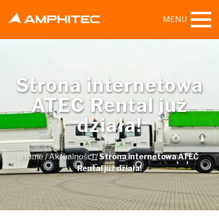
MENU
Strona internetowa
ATEC Rental już
działa!
Home
/
Aktualności
/
Strona internetowa ATEC
Rental już działa!