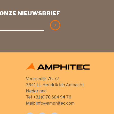
R ONZE NIEUWSBRIEF
Veersedijk 75-77
3341 LL Hendrik Ido Ambacht
Nederland
Tel:
+31 (0)78 684 94 76
Mail:
info@amphitec.com