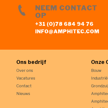
NEEM CONTACT
OP
+31 (0)78 684 94 76
INFO@AMPHITEC.COM
Ons bedrijf
Onze 
Over ons
Bouw
Vacatures
Industrië
Contact
Grondzu
Nieuws
Amphite
Amphitec