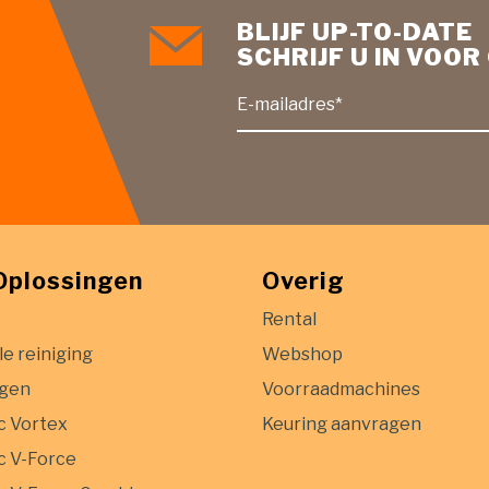
BLIJF UP-TO-DATE
SCHRIJF U IN VOO
E-mailadres*
Oplossingen
Overig
Rental
le reiniging
Webshop
igen
Voorraadmachines
c Vortex
Keuring aanvragen
 V-Force