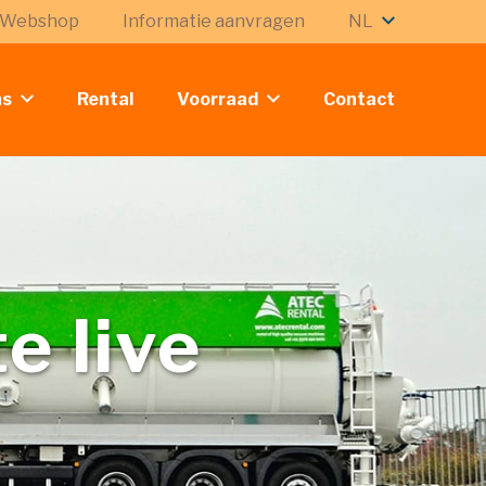
Webshop
Informatie aanvragen
NL
ns
Rental
Voorraad
Contact
e live