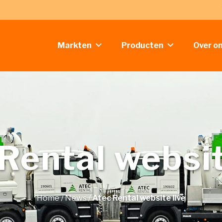
Markten
Producten
Over o
Rental websit
Home
/
News
/
Atec Rental website live