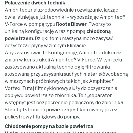
Połączenie dwóch technik
Amphitec znalazł odpowiednie rozwiązanie, łącząc
dwie istniejące już techniki – wyposażając Amphitec®
V-Force w pompę typu
Roots Blower
. Tworzy to
unikalną konfigurację wraz z pompą
chłodzoną
powietrzem
. Dzięki temu maszyna może zasysać i
oczyszczać płyny w zimnym klimacie.
Aby zastosować tę konfigurację, Amphitec dokonał
zmian w konstrukcji Amphitec® V-Force. W tym celu
zastosowano aktualną technologię filtrowania
stosowaną przy zasysaniu suchych materiałów, obecną
w maszynach próżniowych takich jak Amphitec®
Vortex. Tutaj filtr cyklonowy służy do oczyszczania
dopływu powietrza ze zbiornika. Ten „separator
wstępny” jest bezpośrednio podłączony do zbiornika.
Stamtąd strumień powietrza jest kierowany przez
poliestrowy filtr igłowy do pompy.
Chłodzenie pompy na bazie powietrza