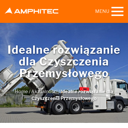
MENU
Idealne rozwiązanie
dla Czyszczenia
Przemysłowego
Home
/
Aktualności
/
Idealne rozwiązanie dla
Czyszczenia Przemysłowego