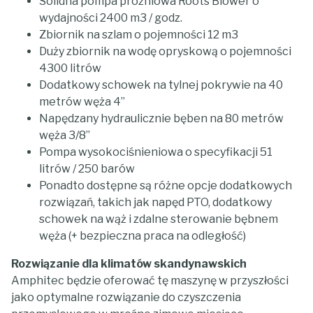
Solidna pompa próżniowa Roots Blower o
wydajności 2400 m3 / godz.
Zbiornik na szlam o pojemności 12 m3
Duży zbiornik na wodę opryskową o pojemności
4300 litrów
Dodatkowy schowek na tylnej pokrywie na 40
metrów węża 4”
Napędzany hydraulicznie bęben na 80 metrów
węża 3/8”
Pompa wysokociśnieniowa o specyfikacji 51
litrów / 250 barów
Ponadto dostępne są różne opcje dodatkowych
rozwiązań, takich jak napęd PTO, dodatkowy
schowek na wąż i zdalne sterowanie bębnem
węża (+ bezpieczna praca na odległość)
Rozwiązanie dla klimatów skandynawskich
Amphitec będzie oferować tę maszynę w przyszłości
jako optymalne rozwiązanie do czyszczenia