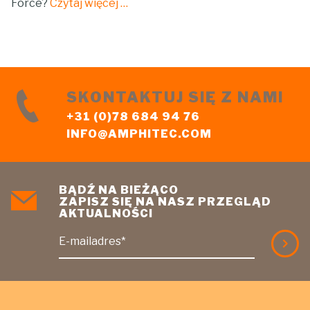
Force?
Czytaj więcej …
SKONTAKTUJ SIĘ Z NAMI
+31 (0)78 684 94 76
INFO@AMPHITEC.COM
BĄDŹ NA BIEŻĄCO
ZAPISZ SIĘ NA NASZ PRZEGLĄD
AKTUALNOŚCI
E-mailadres*