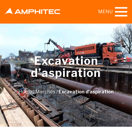
MENU
Excavation
d’aspiration
Home
/
Marchés
/
Excavation d’aspiration