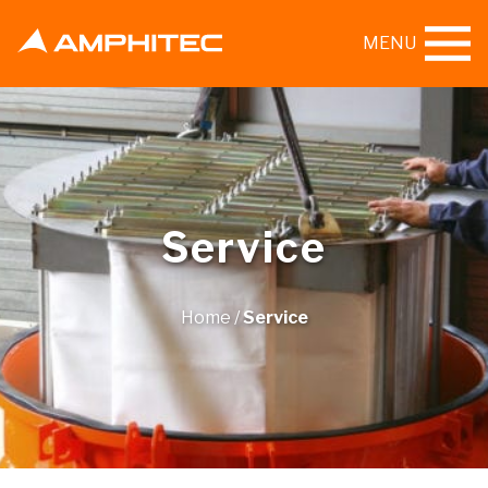
MENU
Service
Home
/
Service