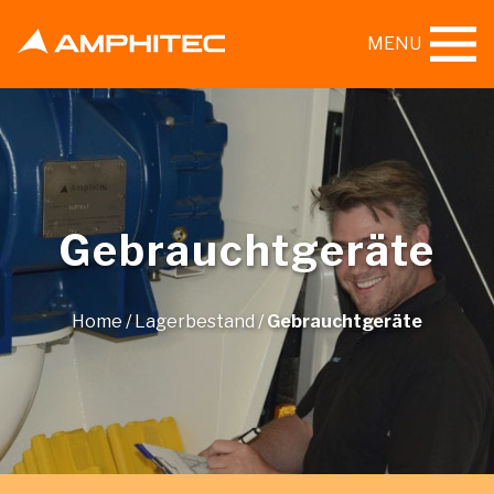
MENU
Gebrauchtgeräte
Home
/
Lagerbestand
/
Gebrauchtgeräte