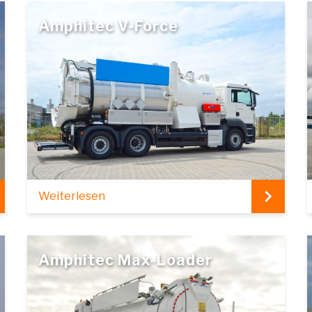
Amphitec V-Force
Weiterlesen
Amphitec Max-Loader