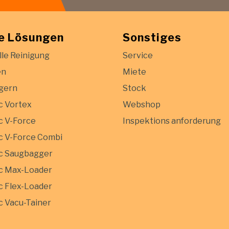
e Lösungen
Sonstiges
lle Reinigung
Service
en
Miete
gern
Stock
c Vortex
Webshop
 V-Force
Inspektions anforderung
 V-Force Combi
c Saugbagger
c Max-Loader
 Flex-Loader
 Vacu-Tainer