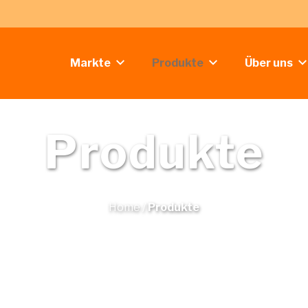
Markte
Produkte
Über uns
Produkte
Home
/
Produkte